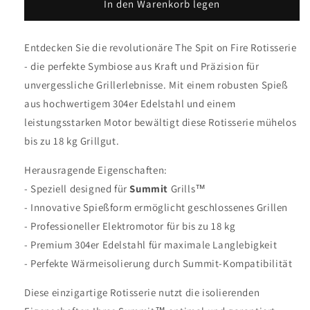
für
für
In den Warenkorb legen
The
The
Spit
Spit
Entdecken Sie die revolutionäre The Spit on Fire Rotisserie
on
on
Fire
Fire
- die perfekte Symbiose aus Kraft und Präzision für
–
–
unvergessliche Grillerlebnisse. Mit einem robusten Spieß
Summit
Summit
aus hochwertigem 304er Edelstahl und einem
(26&quot;)
(26&quot;)
leistungsstarken Motor bewältigt diese Rotisserie mühelos
bis zu 18 kg Grillgut.
Herausragende Eigenschaften:
- Speziell designed für
Summit
Grills
™
- Innovative Spießform ermöglicht geschlossenes Grillen
- Professioneller Elektromotor für bis zu 18 kg
- Premium 304er Edelstahl für maximale Langlebigkeit
- Perfekte Wärmeisolierung durch Summit-Kompatibilität
Diese einzigartige Rotisserie nutzt die isolierenden