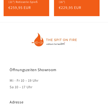
(21") Rotisserie-Spieß
(16")
Normaler
€259,95 EUR
Normaler
€229,95 EUR
Preis
Preis
Öffnungszeiten Showroom
Mi - Fr 10 – 19 Uhr
Sa 10 – 17 Uhr
Adresse