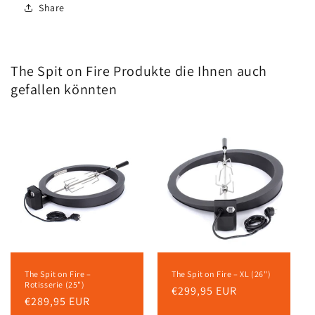
Share
The Spit on Fire Produkte die Ihnen auch
gefallen könnten
The Spit on Fire –
The Spit on Fire – XL (26")
Rotisserie (25")
Normaler
€299,95 EUR
Normaler
€289,95 EUR
Preis