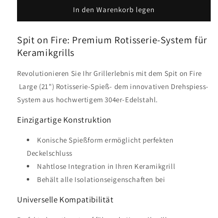
für
für
In den Warenkorb legen
The
The
Spit
Spit
Spit on Fire: Premium Rotisserie-System für
on
on
Fire
Fire
Keramikgrills
–
–
Large
Large
Revolutionieren Sie Ihr Grillerlebnis mit dem Spit on Fire
(21&quot;)
(21&quot;)
Large (21") Rotisserie-Spieß- dem innovativen Drehspiess-
Rotisserie-
Rotisserie-
System aus hochwertigem 304er-Edelstahl.
Spieß
Spieß
Einzigartige Konstruktion
Konische Spießform ermöglicht perfekten
Deckelschluss
Nahtlose Integration in Ihren Keramikgrill
Behält alle Isolationseigenschaften bei
Universelle Kompatibilität