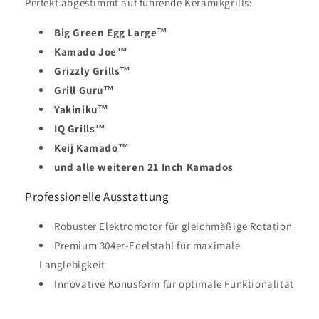
Perfekt abgestimmt auf führende Keramikgrills:
Big Green Egg Large™
Kamado Joe™
Grizzly Grills™
Grill Guru™
Yakiniku™
IQ Grills™
Keij Kamado™
und alle weiteren 21 Inch Kamados
Professionelle Ausstattung
Robuster Elektromotor für gleichmäßige Rotation
Premium 304er-Edelstahl für maximale
Langlebigkeit
Innovative Konusform für optimale Funktionalität