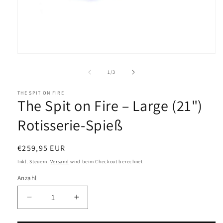
Medien
1
in
Modal
öffnen
von
1
/
3
THE SPIT ON FIRE
The Spit on Fire – Large (21")
Rotisserie-Spieß
Normaler
€259,95 EUR
Preis
Inkl. Steuern.
Versand
wird beim Checkout berechnet
Anzahl
Verringere
Erhöhe
die
die
Menge
Menge